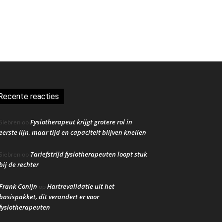
Recente reacties
Fysiotherapeut krijgt grotere rol in
Siebren
op
eerste lijn, maar tijd en capaciteit blijven knellen
Tariefstrijd fysiotherapeuten loopt stuk
Siebren
op
bij de rechter
Frank Conijn
Hartrevalidatie uit het
op
basispakket, dit verandert er voor
fysiotherapeuten