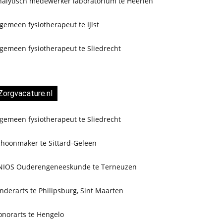
nalytisch medewerker laboratorium te Heerlen
gemeen fysiotherapeut te IJlst
gemeen fysiotherapeut te Sliedrecht
Zorgvacature.nl
gemeen fysiotherapeut te Sliedrecht
choonmaker te Sittard-Geleen
NIOS Ouderengeneeskunde te Terneuzen
nderarts te Philipsburg, Sint Maarten
onorarts te Hengelo