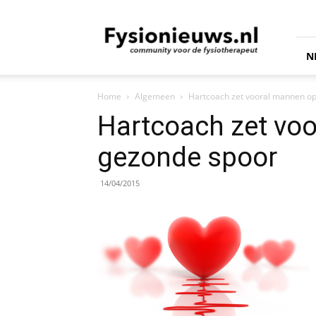
fysionieuws.nl
N
Home
Algemeen
Hartcoach zet vooral mannen op
Hartcoach zet vo
gezonde spoor
14/04/2015