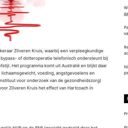
W
gg
Pa
va
Re
eraar Zilveren Kruis, waarbij een verpleegkundige
a
 bypass- of dotteroperatie telefonisch ondersteunt bij
tijl. Het programma komt uit Australië en blijkt daar
N
pe
, lichaamsgewicht, voeding, angstgevoelens en
nstituut voor onderzoek van de gezondheidszorg)
or Zilveren Kruis het effect van Hartcoach in
Pr
Pr
gelijk blijft en de BMI (gewicht gedeeld door het