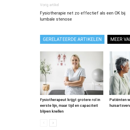
Vorig artikel
Fysiotherapie net zo effectief als een OK bij
lumbale stenose
GERELATEERDE ARTIKELEN
MEER VA
Fysiotherapeut krijgt grotere rol in
Patiënten we
eerste lijn, maar tijd en capaciteit
huisartsverw
blijven knellen