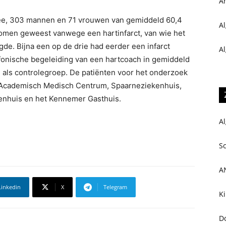
A
ee, 303 mannen en 71 vrouwen van gemiddeld 60,4
Al
nomen geweest vanwege een hartinfarct, van wie het
gde. Bijna een op de drie had eerder een infarct
Al
efonische begeleiding van een hartcoach in gemiddeld
 als controlegroep. De patiënten voor het onderzoek
t Academisch Medisch Centrum, Spaarneziekenhuis,
enhuis en het Kennemer Gasthuis.
Al
S
A
Linkedin
X
Telegram
Ki
D