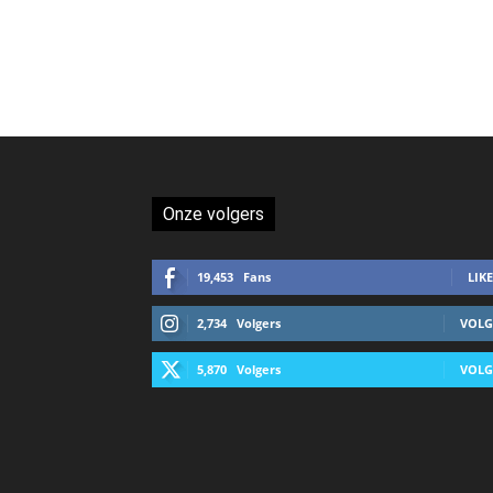
Onze volgers
19,453
Fans
LIKE
2,734
Volgers
VOLG
5,870
Volgers
VOLG