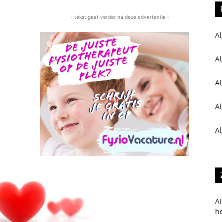
- tekst gaat verder na deze advertentie -
Al
Al
A
A
A
AI
h