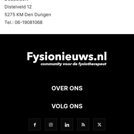
Distelveld 12
5275 KM Den Dungen
Tel.: 06-19081068
OVER ONS
VOLG ONS