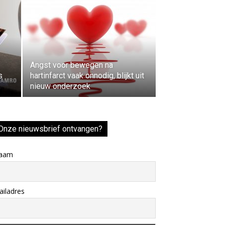
Angst voor bewegen na
s
hartinfarct vaak onnodig, blijkt uit
nieuw onderzoek
Onze nieuwsbrief ontvangen?
aam
iladres