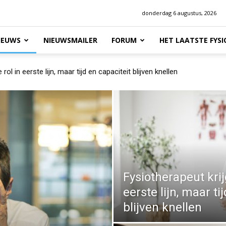
donderdag 6 augustus, 2026
IEUWS
NIEUWSMAILER
FORUM
HET LAATSTE FYS
ol in eerste lijn, maar tijd en capaciteit blijven knellen
ar liggen nu de kansen en risico’s voor jouw praktijk?
Fysiotherapeut krij
eerste lijn, maar ti
blijven knellen