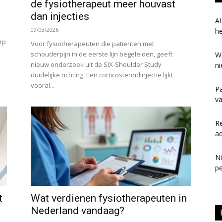
de fysiotherapeut meer houvast
dan injecties
AI
09/03/2026
h
rp
Voor fysiotherapeuten die patiënten met
schouderpijn in de eerste lijn begeleiden, geeft
Wa
nieuw onderzoek uit de SIX-Shoulder Study
ni
duidelijke richting. Een corticosteroïdinjectie lijkt
vooral...
Pa
va
Re
ad
N
pe
t
Wat verdienen fysiotherapeuten in
Nederland vandaag?