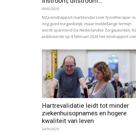
instroom, uitstroom...
09/02/2026
NZa eindrapport marktonderzoek fysiotherapie: n
nog goed toegankelijk, maar middellange termijn
wordt spannend De Nederlandse Zorgautoriteit, N
publiceerde op 4 februari 2026 het eindrapport van.
Hartrevalidatie leidt tot minder
ziekenhuisopnames en hogere
kwaliteit van leven
24/10/2025