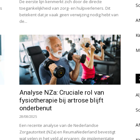
De eerste lijn kenmerkt zich door de directe
Sc
es
toegankelijkheid van zorg- en hulpverleners. Dit
betekent dat je vaak geen verwijzing nodig hebt van
A
de...
Ki
Me
Analyse NZa: Cruciale rol van
Al
fysiotherapie bij artrose blijft
onderbenut
Sc
28/08/2025
A
Een recente analyse van de Nederlandse
Zorgautoriteit (NZa) en ReumaNederland bevestigt
wat velen in het veld al ervaren: de implementatie
Ki