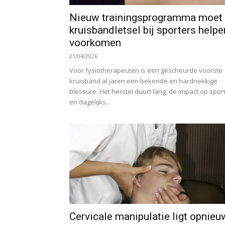
Nieuw trainingsprogramma moet
kruisbandletsel bij sporters helpe
voorkomen
21/04/2026
Voor fysiotherapeuten is een gescheurde voorste
kruisband al jaren een bekende en hardnekkige
blessure. Het herstel duurt lang, de impact op spor
en dagelijks...
Cervicale manipulatie ligt opnieu