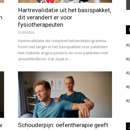
Hartrevalidatie uit het basispakket,
n
dit verandert er voor
fysiotherapeuten
31/03/2026
Hartrevalidatie als compleet behandelprogramma
Al
hoort niet langer in het basispakket voor patiënten
t
met stabiele angina pectoris en voor patiënten met
A
atriumfibrilleren. Dat staat in...
Al
Al
A
w
Schouderpijn: oefentherapie geeft