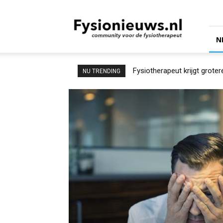
fysionieuws.nl
N
Fysiotherapeut krijgt grotere r
Fysiotherapie in beeld: wa
NU TRENDING