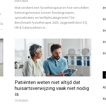
05/01/2026
Wat verdient een fysiotherapeut en hoe verschillen
Pr
beloningsniveaus tussen functiegroepen,
u
specialisaties en leeftijdscategorieën? De
Pr
Benchmark Fysiotherapie 2025, opgesteld door ESJ
Za,
HR & Salarisadvies in...
..
Pr
Pr
Pr
Patiënten weten niet altijd dat
Al
huisartsverwijzing vaak niet nodig
is
Kw
15/10/2025