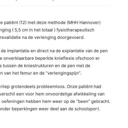
onge patiënt (12) met deze methode (MHH Hannover)
nging ( 5,5 cm in het totaal ) fysiotherapeutisch
evalidatie na de verlenging doorgevoerd.
 de implantatie en direct na de explantatie van de pen
 de onverklaarbare beperkte knieflexie ofschoon er
s tussen de kniestrukturen en de pen met de
en van het femur en de “verlengingspijn”.
erliep grotendeels probleemloos. Onze patiënt had
verschil een voor hem onvoordelige afwikkeling van
al oefeningen hebben hem weer op de “been” gebracht.
nder beperkingen weer deel aan de schoolsport.