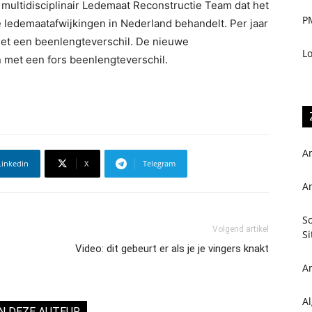
multidisciplinair Ledemaat Reconstructie Team dat het
P
 ledemaatafwijkingen in Nederland behandelt. Per jaar
t een beenlengteverschil. De nieuwe
L
 met een fors beenlengteverschil.
A
Linkedin
X
Telegram
A
So
Volgend artikel
Si
Video: dit gebeurt er als je je vingers knakt
A
Al
N DEZE AUTEUR