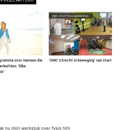
ramma voor mensen die
‘UMC Utrecht in beweging’ van start
erleefden: ‘Elke
lt’
aak nu mijn werkstuk over fysio hihi