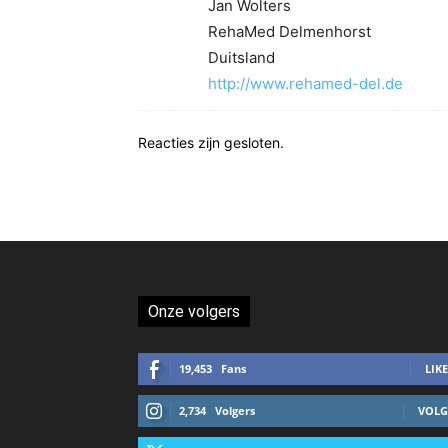
Jan Wolters
RehaMed Delmenhorst
Duitsland
http://www.rehamed-del.de
Reacties zijn gesloten.
Onze volgers
19,453
Fans
LIKE
2,734
Volgers
VOLG