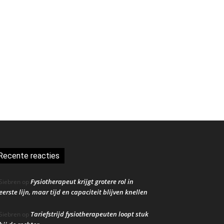
Recente reacties
Fysiotherapeut krijgt grotere rol in
Siebren
op
eerste lijn, maar tijd en capaciteit blijven knellen
Tariefstrijd fysiotherapeuten loopt stuk
Siebren
op