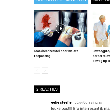
Kraakbeenherstel door nieuwe
Beweegprog
toepassing
beroerte ov
beweging te
2 REACTIES
eefje steefje
20/04/2015 Bij 12:58
leuke post!!! Erg interresant ik m