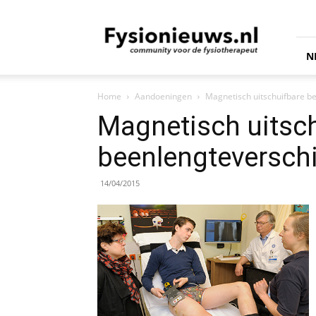
fysionieuws.nl
N
Home
Aandoeningen
Magnetisch uitschuifbare be
Magnetisch uitsch
beenlengteverschi
14/04/2015