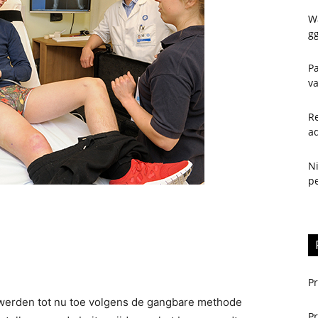
W
gg
Pa
va
Re
a
N
pe
Pr
 werden tot nu toe volgens de gangbare methode
Pr