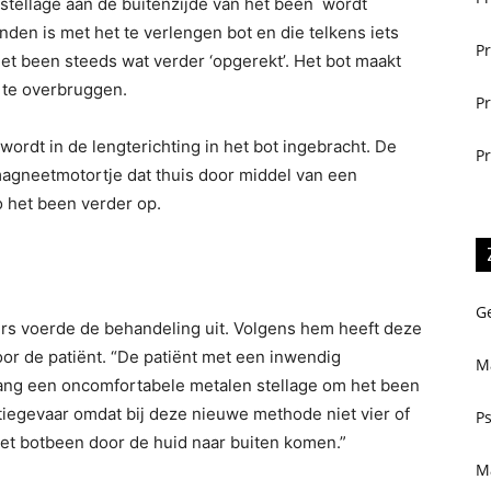
 stellage aan de buitenzijde van het been wordt
en is met het te verlengen bot en die telkens iets
Pr
het been steeds wat verder ‘opgerekt’. Het bot maakt
 te overbruggen.
Pr
rdt in de lengterichting in het bot ingebracht. De
Pr
agneetmotortje dat thuis door middel van een
 het been verder op.
Ge
ers voerde de behandeling uit. Volgens hem heeft deze
or de patiënt. “De patiënt met een inwendig
M
ang een oncomfortabele metalen stellage om het been
tiegevaar omdat bij deze nieuwe methode niet vier of
P
t botbeen door de huid naar buiten komen.”
M