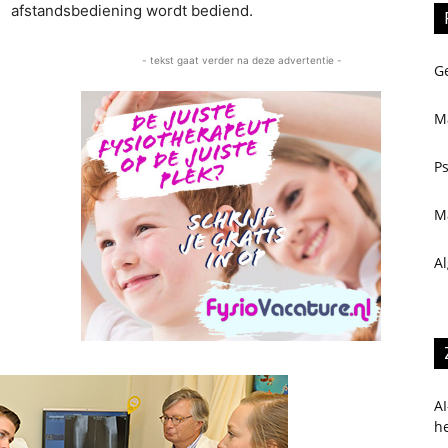
afstandsbediening wordt bediend.
- tekst gaat verder na deze advertentie -
Ge
M
P
M
A
AI
h