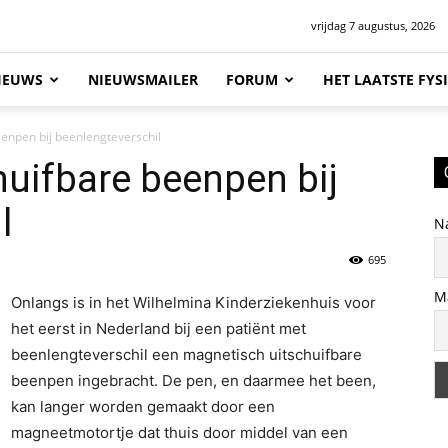
vrijdag 7 augustus, 2026
IEUWS
NIEUWSMAILER
FORUM
HET LAATSTE FY
enpen bij beenlengteverschil
uifbare beenpen bij
l
N
695
M
Onlangs is in het Wilhelmina Kinderziekenhuis voor
het eerst in Nederland bij een patiënt met
beenlengteverschil een magnetisch uitschuifbare
beenpen ingebracht. De pen, en daarmee het been,
kan langer worden gemaakt door een
magneetmotortje dat thuis door middel van een