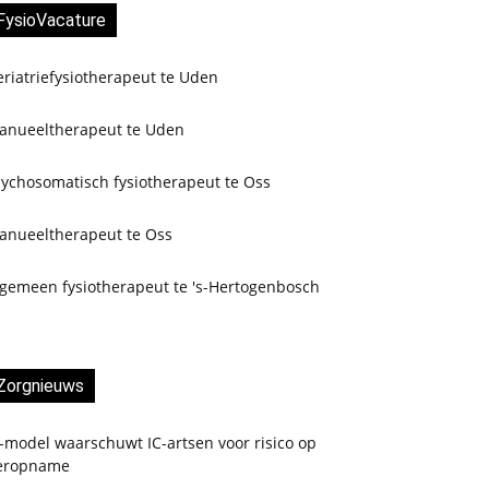
FysioVacature
riatriefysiotherapeut te Uden
anueeltherapeut te Uden
sychosomatisch fysiotherapeut te Oss
anueeltherapeut te Oss
lgemeen fysiotherapeut te 's-Hertogenbosch
Zorgnieuws
-model waarschuwt IC-artsen voor risico op
eropname