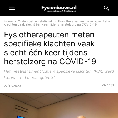
Home
Onderzoek en statistiek
Fysiotherapeuten meten specifieke
klachten vaak slecht één keer tijdens herstelzorg na COVID-19
Fysiotherapeuten meten
specifieke klachten vaak
slecht één keer tijdens
herstelzorg na COVID-19
Het meetinstrument ‘patiënt specifieke klachten’ (PSK) werd
hiervoor het meest gebruikt.
1281
27/12/2023