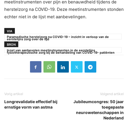
meetinstrumenten over pijn en benauwdheid tijdens de
herstelzorg na COVID-19. Deze meetinstrumenten stonden
echter niet in de lijst met aanbevelingen.
VIA
Paramedische herstelzorg na COVID-19 – inzicht in verloop van de
eerstelijns zorg over de tijd
BRON
Inzet van aanbevolen meetinstrumenten in de eerstelijns
fysiotherapeutische zorg bij de behandeling van COVID-19- patiënten
Vorig artikel
Volgend artikel
Longrevalidatie effectief bij
Jubileumcongres: 50 jaar
ernstige vorm van astma
toegepaste
neurowetenschappen in
Nederland