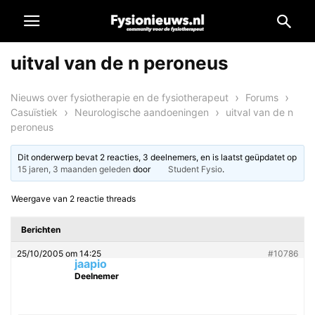
uitval van de n peroneus
›
›
Nieuws over fysiotherapie en de fysiotherapeut
Forums
›
›
Casuïstiek
Neurologische aandoeningen
uitval van de n
peroneus
Dit onderwerp bevat 2 reacties, 3 deelnemers, en is laatst geüpdatet op
15 jaren, 3 maanden geleden
door
Student Fysio
.
Weergave van 2 reactie threads
Berichten
25/10/2005 om 14:25
#10786
jaapio
Deelnemer