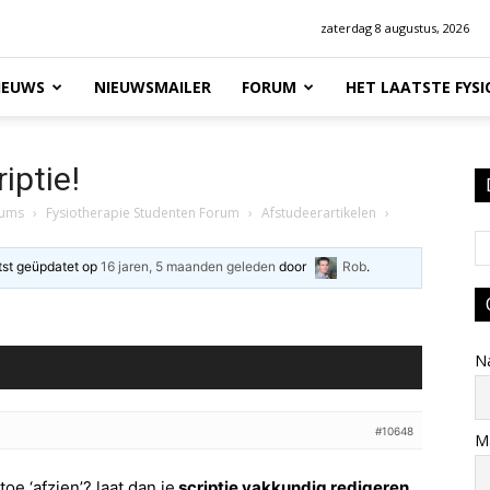
zaterdag 8 augustus, 2026
IEUWS
NIEUWSMAILER
FORUM
HET LAATSTE FYS
iptie!
rums
›
Fysiotherapie Studenten Forum
›
Afstudeerartikelen
›
atst geüpdatet op
16 jaren, 5 maanden geleden
door
Rob
.
N
#10648
Ma
oe ‘afzien’? laat dan je
scriptie vakkundig redigeren