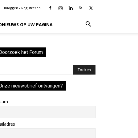
Inloggen / Registreren
IONIEUWS OP UW PAGINA
Doorzoek het Forum
Onze nieuwsbrief ontvangen?
aam
iladres