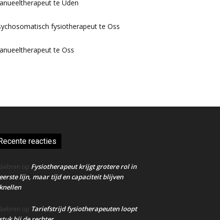
anueeltherapeut te Uden
ychosomatisch fysiotherapeut te Oss
anueeltherapeut te Oss
Recente reacties
Fysiotherapeut krijgt grotere rol in
Siebren
op
eerste lijn, maar tijd en capaciteit blijven
knellen
Tariefstrijd fysiotherapeuten loopt
Siebren
op
stuk bij de rechter