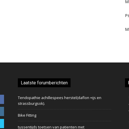
M
Ps
M
Laatste forumberichten
Tendopathie achillespees herstel(daflon +ijs en
strassburgsok).
Bike Fitting
tussentijds toetsen van patienten met