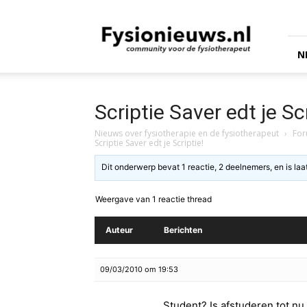
fysionieuws.nl
N
Scriptie Saver edt je Scr
Nieuws over fysiotherapie en de fysiotherapeut
›
Fo
Scriptie Saver edt je Scriptie!
Dit onderwerp bevat 1 reactie, 2 deelnemers, en is la
Weergave van 1 reactie thread
Auteur
Berichten
09/03/2010 om 19:53
Student? Is afstuderen tot nu t