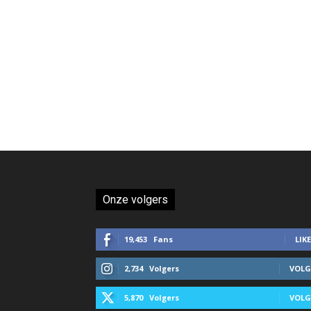
Onze volgers
19,453
Fans
LIKE
2,734
Volgers
VOLG
5,870
Volgers
VOLG