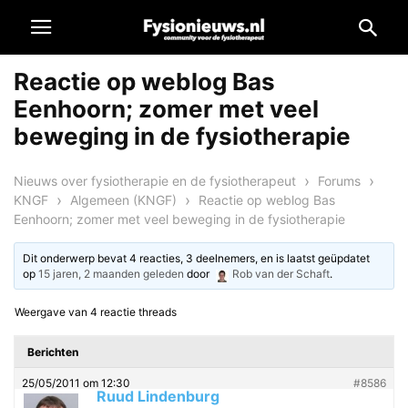
Reactie op weblog Bas
Eenhoorn; zomer met veel
beweging in de fysiotherapie
›
›
Nieuws over fysiotherapie en de fysiotherapeut
Forums
›
›
KNGF
Algemeen (KNGF)
Reactie op weblog Bas
Eenhoorn; zomer met veel beweging in de fysiotherapie
Dit onderwerp bevat 4 reacties, 3 deelnemers, en is laatst geüpdatet
op
15 jaren, 2 maanden geleden
door
Rob van der Schaft
.
Weergave van 4 reactie threads
Berichten
25/05/2011 om 12:30
#8586
Ruud Lindenburg