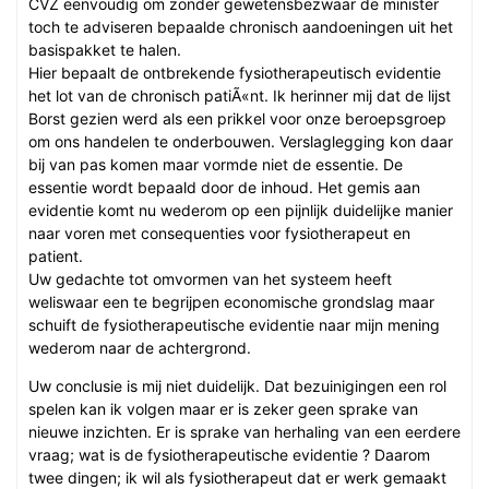
CVZ eenvoudig om zonder gewetensbezwaar de minister
toch te adviseren bepaalde chronisch aandoeningen uit het
basispakket te halen.
Hier bepaalt de ontbrekende fysiotherapeutisch evidentie
het lot van de chronisch patiÃ«nt. Ik herinner mij dat de lijst
Borst gezien werd als een prikkel voor onze beroepsgroep
om ons handelen te onderbouwen. Verslaglegging kon daar
bij van pas komen maar vormde niet de essentie. De
essentie wordt bepaald door de inhoud. Het gemis aan
evidentie komt nu wederom op een pijnlijk duidelijke manier
naar voren met consequenties voor fysiotherapeut en
patient.
Uw gedachte tot omvormen van het systeem heeft
weliswaar een te begrijpen economische grondslag maar
schuift de fysiotherapeutische evidentie naar mijn mening
wederom naar de achtergrond.
Uw conclusie is mij niet duidelijk. Dat bezuinigingen een rol
spelen kan ik volgen maar er is zeker geen sprake van
nieuwe inzichten. Er is sprake van herhaling van een eerdere
vraag; wat is de fysiotherapeutische evidentie ? Daarom
twee dingen; ik wil als fysiotherapeut dat er werk gemaakt