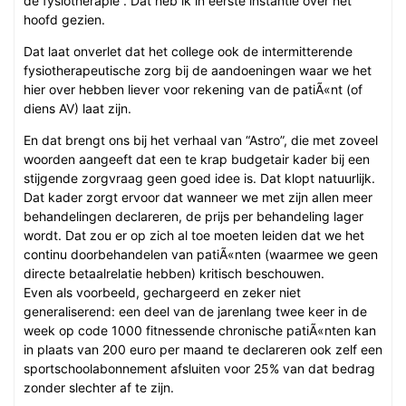
de fysiotherapie”. Dat heb ik in eerste instantie over het
hoofd gezien.
Dat laat onverlet dat het college ook de intermitterende
fysiotherapeutische zorg bij de aandoeningen waar we het
hier over hebben liever voor rekening van de patiÃ«nt (of
diens AV) laat zijn.
En dat brengt ons bij het verhaal van “Astro”, die met zoveel
woorden aangeeft dat een te krap budgetair kader bij een
stijgende zorgvraag geen goed idee is. Dat klopt natuurlijk.
Dat kader zorgt ervoor dat wanneer we met zijn allen meer
behandelingen declareren, de prijs per behandeling lager
wordt. Dat zou er op zich al toe moeten leiden dat we het
continu doorbehandelen van patiÃ«nten (waarmee we geen
directe betaalrelatie hebben) kritisch beschouwen.
Even als voorbeeld, gechargeerd en zeker niet
generaliserend: een deel van de jarenlang twee keer in de
week op code 1000 fitnessende chronische patiÃ«nten kan
in plaats van 200 euro per maand te declareren ook zelf een
sportschoolabonnement afsluiten voor 25% van dat bedrag
zonder slechter af te zijn.