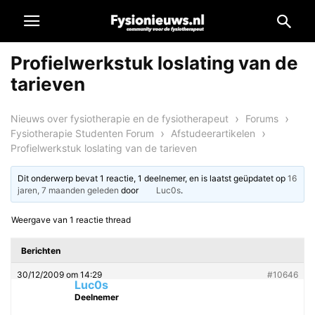
Profielwerkstuk loslating van de
tarieven
›
›
Nieuws over fysiotherapie en de fysiotherapeut
Forums
›
›
Fysiotherapie Studenten Forum
Afstudeerartikelen
Profielwerkstuk loslating van de tarieven
Dit onderwerp bevat 1 reactie, 1 deelnemer, en is laatst geüpdatet op
16
jaren, 7 maanden geleden
door
Luc0s
.
Weergave van 1 reactie thread
Berichten
30/12/2009 om 14:29
#10646
Luc0s
Deelnemer