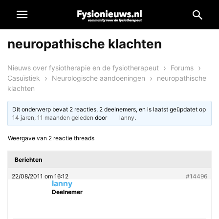
neuropathische klachten
›
›
Nieuws over fysiotherapie en de fysiotherapeut
Forums
›
›
Casuïstiek
Neurologische aandoeningen
neuropathische
klachten
Dit onderwerp bevat 2 reacties, 2 deelnemers, en is laatst geüpdatet op
14 jaren, 11 maanden geleden
door
lanny
.
Weergave van 2 reactie threads
Berichten
22/08/2011 om 16:12
#14496
lanny
Deelnemer