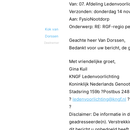
Van: 07. Afdeling Ledenvoorli
Verzonden: donderdag 14 no
Aan: FysioNootdorp
Onderwerp: RE: RGF-regio pe
Kok van
Dorssen
Geachte heer Van Dorssen,
Deelnemer
Bedankt voor uw bericht, de 
Met vriendelijke groet,
Gina Kuil
KNGF Ledenvoorlichting
Koninklijk Nederlands Genoo
Stadsring 159b ?Postbus 248
?
ledenvoorlichting@kngf.nl
?
?
Disclaimer: De informatie in d
geadresseerde(n). Verstrekki
dit bericht u onbedoeld heeft 