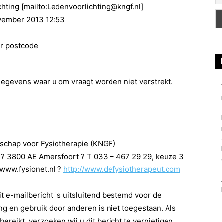
chting [mailto:Ledenvoorlichting@kngf.nl]
vember 2013 12:53
r postcode
gegevens waar u om vraagt worden niet verstrekt.
tschap voor Fysiotherapie (KNGF)
 ? 3800 AE Amersfoort ? T 033 – 467 29 29, keuze 3
www.fysionet.nl ?
http://www.defysiotherapeut.com
it e-mailbericht is uitsluitend bestemd voor de
ng en gebruik door anderen is niet toegestaan. Als
bereikt, verzoeken wij u dit bericht te vernietigen.