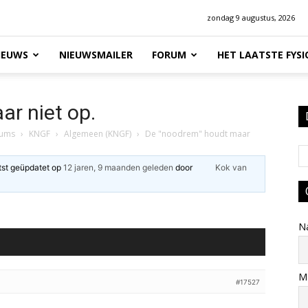
zondag 9 augustus, 2026
IEUWS
NIEUWSMAILER
FORUM
HET LAATSTE FYS
r niet op.
rums
›
KNGF
›
Algemeen (KNGF)
›
De "noodrem" houdt maar
atst geüpdatet op
12 jaren, 9 maanden geleden
door
Kok van
N
Ma
#17527