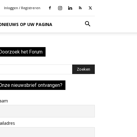
Inloggen / Registreren
IONIEUWS OP UW PAGINA
Doorzoek het Forum
Onze nieuwsbrief ontvangen?
aam
iladres