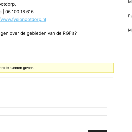
M
ootdorp,
 | 06 100 18 616
Ps
//www.fysionootdorp.nl
M
krijgen over de gebieden van de RGF’s?
erp te kunnen geven.