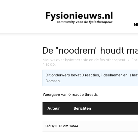
fysionieuws.nl
N
De "noodrem" houdt maa
Nieuws over fysiotherapie en de fysiotherapeut
›
Fo
niet op.
Dit onderwerp bevat 0 reacties, 1 deelnemer, en is la
Dorssen
.
Weergave van 0 reactie threads
Auteur
Berichten
14/11/2013 om 14:44