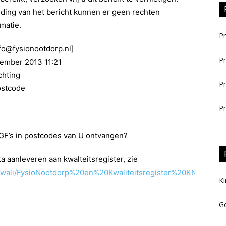
ding van het bericht kunnen er geen rechten
matie.
Pr
nfo@fysionootdorp.nl]
Pr
ember 2013 11:21
chting
Pr
ostcode
Pr
RGF’s in postcodes van U ontvangen?
aanleveren aan kwalteitsregister, zie
/kwali/FysioNootdorp%20en%20Kwaliteitsregister%20KNGF.pdf
Ki
Ge