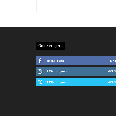
Onze volgers
19,453
Fans
LIKE
2,734
Volgers
VOLG
5,870
Volgers
VOLG