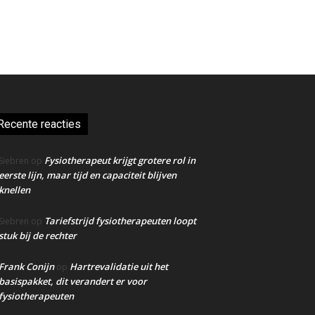
Recente reacties
Fysiotherapeut krijgt grotere rol in
Siebren
op
eerste lijn, maar tijd en capaciteit blijven
knellen
Tariefstrijd fysiotherapeuten loopt
Siebren
op
stuk bij de rechter
Frank Conijn
Hartrevalidatie uit het
op
basispakket, dit verandert er voor
fysiotherapeuten