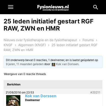
25 leden initiatief gestart RGF
RAW, ZWN en HMR
›
›
Nieuws over fysiotherapie en de fysiotherapeut
Forums
›
›
KNGF
Algemeen (KNGF)
25 leden initiatief gestart RGF
RAW, ZWN en HMR
Dit onderwerp bevat 0 reacties, 1 deelnemer, en is laatst geüpdatet op
9 jaren, 11 maanden geleden
door
Kok van Dorssen
.
Weergave van 0 reactie threads
Berichten
21/08/2016 om 23:53
#20211
Kok van Dorssen
Deelnemer