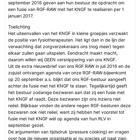
september 2016 geven aan hun bestuur de opdracht om
een fusie van RGF-RAW met het KNGF te realiseren per 1
januari 2017.
Toelichting
Het uiteenvallen van het KNGF in kleine groepjes verzwakt
de positie van fysiotherapeuten. Het ligt dan in de lijn der
verwachting dat zorgverzekeraars ons (nog meer) tegen
elkaar zullen gaan uitspelen. Eendracht maakt macht,
daarom willen wij GEEN versnippering van ons KNGF.
Uit de extra nieuwsbrief van ons RGF RAW in juli 2016 en de
zojuist ontvangen agenda van onze RGF-RAW-bijeenkomt
op 20 september a.s. blijkt dat ons RGF-bestuur aangeeft
achter de fusie met het KNGF te staan. Tegelijkertijd geeft
het bestuur zodanige bezwaren aan dat zij een fusie met
het KNGF af raadt. Deze bezwaren zijn ons inziens niet
reëel. Blijkbaar vinden de andere negen RGF-besturen deze
bezwaren ook niet reëel, want zij hebben het voorstel tot
fusie met het KNGF wél op agenda van hun RLV in
september gezet.
De argumenten van tijdsdruk (pressure cooking) en vragen
over hoe de nieuwe organisatie er nu precies uit gaat zien,