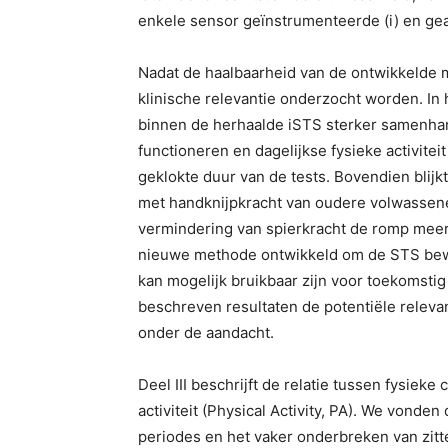
enkele sensor geïnstrumenteerde (i) en ge
Nadat de haalbaarheid van de ontwikkelde m
klinische relevantie onderzocht worden. In
binnen de herhaalde iSTS sterker samenhan
functioneren en dagelijkse fysieke activit
geklokte duur van de tests. Bovendien blij
met handknijpkracht van oudere volwassenen.
vermindering van spierkracht de romp meer
nieuwe methode ontwikkeld om de STS bew
kan mogelijk bruikbaar zijn voor toekomsti
beschreven resultaten de potentiële relevant
onder de aandacht.
Deel III beschrijft de relatie tussen fysieke
activiteit (Physical Activity, PA). We vonde
periodes en het vaker onderbreken van zit