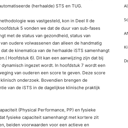
Al
automatiseerde (herhaalde) STS en TUG.
S
ethodologie was vastgesteld, kon in Deel II de
 hoofdstuk 5 vonden we dat de duur van sub-fases
A
gt met de status van gezondheid, status van
eit van oudere volwassenen dan alleen de handmatig
Ki
kt dat de kinematica van de herhaalde iSTS samenhangt
( Hoofdstuk 6). Dit kan een aanwijzing zijn dat bij
D
 dynamisch ingezet wordt. In hoofdstuk 7 wordt een
eging van ouderen een score te geven. Deze score
g klinisch onderzoek. Bovendien brengen de
ie van de iSTS in de dagelijkse klinische praktijk
 capaciteit (Physical Performance, PP) en fysieke
n dat fysieke capaciteit samenhangt met kortere zit
ten, beiden voorwaarden voor een actieve en