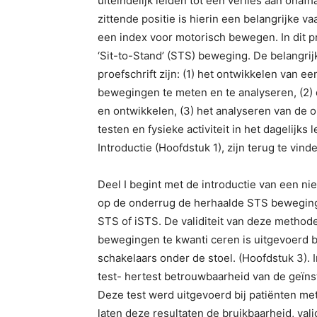
uiteindelijk leiden tot een verlies aan ona
zittende positie is hierin een belangrijke v
een index voor motorisch bewegen. In dit pr
‘Sit-to-Stand’ (STS) beweging. De belangrij
proefschrift zijn: (1) het ontwikkelen van 
bewegingen te meten en te analyseren, (2) 
en ontwikkelen, (3) het analyseren van de
testen en fysieke activiteit in het dagelijk
Introductie (Hoofdstuk 1), zijn terug te vinden
Deel I begint met de introductie van een 
op de onderrug de herhaalde STS beweging 
STS of iSTS. De validiteit van deze methode
bewegingen te kwanti ceren is uitgevoerd 
schakelaars onder de stoel. (Hoofdstuk 3). I
test- hertest betrouwbaarheid van de geïn
Deze test werd uitgevoerd bij patiënten me
laten deze resultaten de bruikbaarheid, val