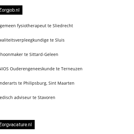
Zorgjob.nl
gemeen fysiotherapeut te Sliedrecht
aliteitsverpleegkundige te Sluis
choonmaker te Sittard-Geleen
NIOS Ouderengeneeskunde te Terneuzen
nderarts te Philipsburg, Sint Maarten
edisch adviseur te Stavoren
Zorgvacature.nl