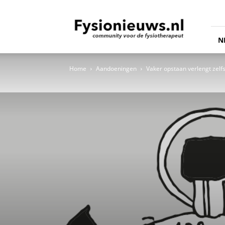
fysionieuws.nl
N
Home
Aandoeningen
Vaker opstaan verlengt zel