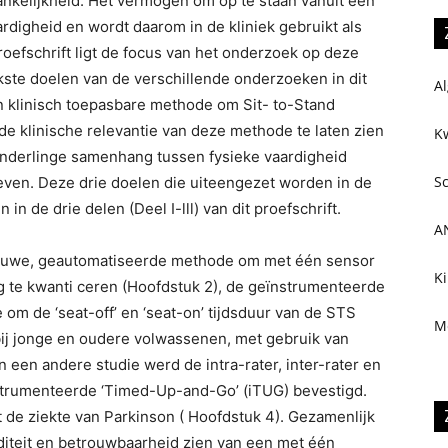
fhankelijkheid. Het vermogen om op te staan vanuit een
aardigheid en wordt daarom in de kliniek gebruikt als
oefschrift ligt de focus van het onderzoek op deze
kste doelen van de verschillende onderzoeken in dit
Al
een klinisch toepasbare methode om Sit- to-Stand
de klinische relevantie van deze methode te laten zien
Kw
 onderlinge samenhang tussen fysieke vaardigheid
S
s leven. Deze drie doelen die uiteengezet worden in de
 in de drie delen (Deel I-lll) van dit proefschrift.
A
nieuwe, geautomatiseerde methode om met één sensor
Ki
te kwanti ceren (Hoofdstuk 2), de geïnstrumenteerde
 om de ‘seat-off’ en ‘seat-on’ tijdsduur van de STS
M
bij jonge en oudere volwassenen, met gebruik van
n een andere studie werd de intra-rater, inter-rater en
strumenteerde ‘Timed-Up-and-Go’ (iTUG) bevestigd.
t de ziekte van Parkinson ( Hoofdstuk 4). Gezamenlijk
iditeit en betrouwbaarheid zien van een met één