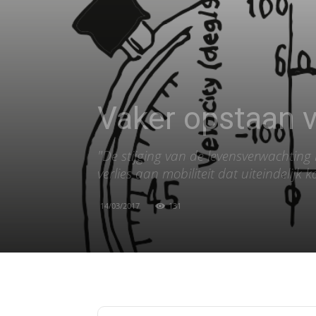
Vaker opstaan v
"De stijging van de levensverwachtin
verlies aan mobiliteit dat uiteindelijk
14/03/2017
131