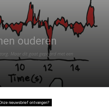
onen ouderen
szorg. Maar dit gaat gepaard met een
Onze nieuwsbrief ontvangen?