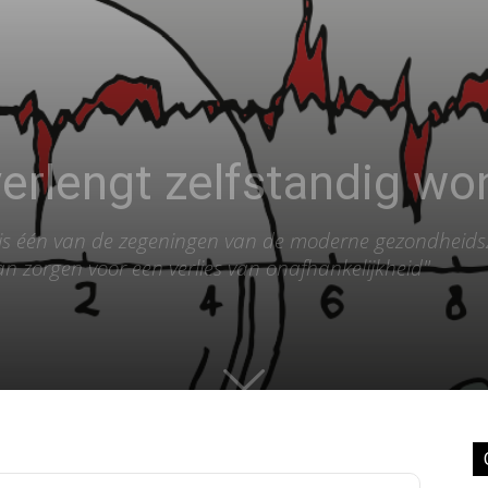
erlengt zelfstandig w
g is één van de zegeningen van de moderne gezondheid
 kan zorgen voor een verlies van onafhankelijkheid"