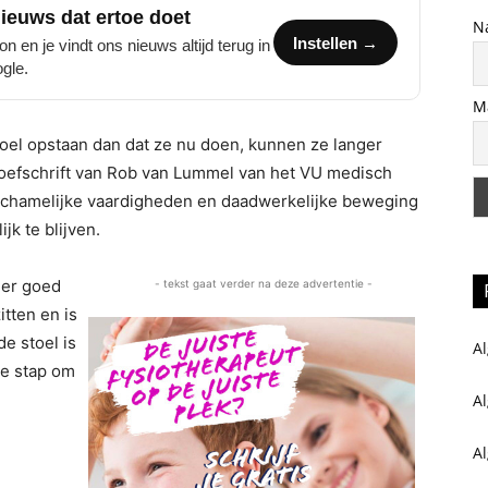
nieuws dat ertoe doet
N
Instellen →
n en je vindt ons nieuws altijd terug in
gle.
M
stoel opstaan dan dat ze nu doen, kunnen ze langer
 proefschrift van Rob van Lummel van het VU medisch
at lichamelijke vaardigheden en daadwerkelijke beweging
jk te blijven.
der goed
- tekst gaat verder na deze advertentie -
tten en is
de stoel is
Al
te stap om
A
A