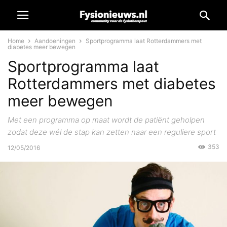
Home
Aandoeningen
Sportprogramma laat Rotterdammers met
diabetes meer bewegen
Sportprogramma laat
Rotterdammers met diabetes
meer bewegen
Met een programma op maat wordt de patiënt geholpen
zodat deze wél de stap kan zetten naar een reguliere sport
353
12/05/2016