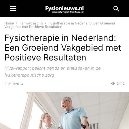
Home
narrowcasting
Fysiotherapie in Nederland: Een Groeiend
Vakgebied met Positieve Resultaten
Fysiotherapie in Nederland:
Een Groeiend Vakgebied met
Positieve Resultaten
Nivel-rapport belicht trends en statistieken in de
fysiotherapeutische zorg
2412
23/10/2024