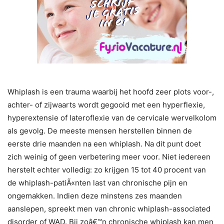
Whiplash is een trauma waarbij het hoofd zeer plots voor-,
achter- of zijwaarts wordt gegooid met een hyperflexie,
hyperextensie of lateroflexie van de cervicale wervelkolom
als gevolg. De meeste mensen herstellen binnen de
eerste drie maanden na een whiplash. Na dit punt doet
zich weinig of geen verbetering meer voor. Niet iedereen
herstelt echter volledig: zo krijgen 15 tot 40 procent van
de whiplash-patiÃ«nten last van chronische pijn en
ongemakken. Indien deze minstens zes maanden
aanslepen, spreekt men van chronic whiplash-associated
disorder of WAD. Bij zoâ€™n chronische whiplash kan men