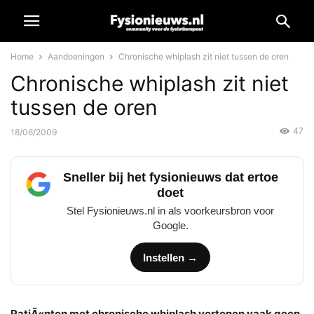
Home
Aandoeningen
Chronische whiplash zit niet tussen de oren
Chronische whiplash zit niet
tussen de oren
47
18/06/2009
Sneller bij het fysionieuws dat ertoe
doet
Stel Fysionieuws.nl in als voorkeursbron voor
Google.
Instellen →
PatiÃ«nten met chronische whiplash vertonen vaak geen