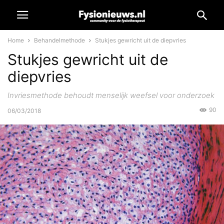
Home
Behandelmethode
Stukjes gewricht uit de diepvries
Stukjes gewricht uit de
diepvries
Invriesmethode behoudt menselijk weefsel voor onderzoek
90
06/03/2018