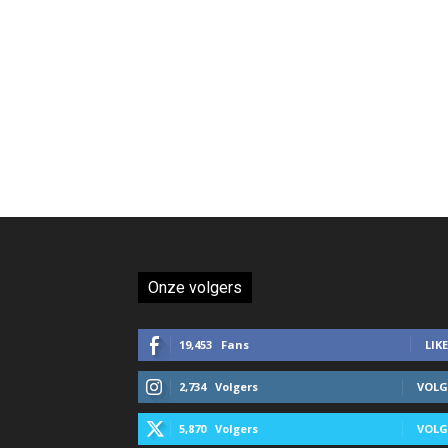
Onze volgers
19,453
Fans
LIKE
2,734
Volgers
VOLG
5,870
Volgers
VOLG