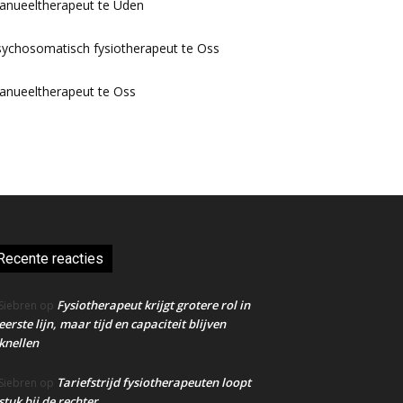
anueeltherapeut te Uden
ychosomatisch fysiotherapeut te Oss
anueeltherapeut te Oss
Recente reacties
Fysiotherapeut krijgt grotere rol in
Siebren
op
eerste lijn, maar tijd en capaciteit blijven
knellen
Tariefstrijd fysiotherapeuten loopt
Siebren
op
stuk bij de rechter