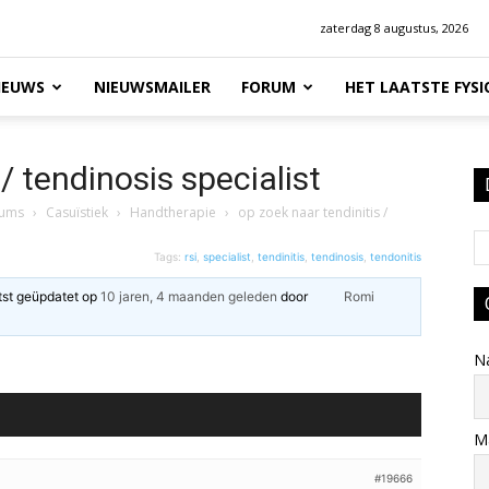
zaterdag 8 augustus, 2026
IEUWS
NIEUWSMAILER
FORUM
HET LAATSTE FYS
/ tendinosis specialist
rums
›
Casuïstiek
›
Handtherapie
›
op zoek naar tendinitis /
Tags:
rsi
,
specialist
,
tendinitis
,
tendinosis
,
tendonitis
atst geüpdatet op
10 jaren, 4 maanden geleden
door
Romi
N
Ma
#19666