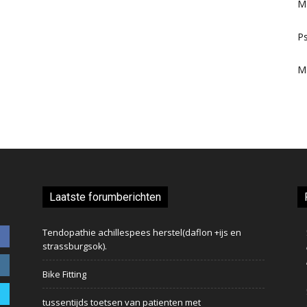
M
Ps
M
Laatste forumberichten
Tendopathie achillespees herstel(daflon +ijs en
strassburgsok).
Bike Fitting
tussentijds toetsen van patienten met