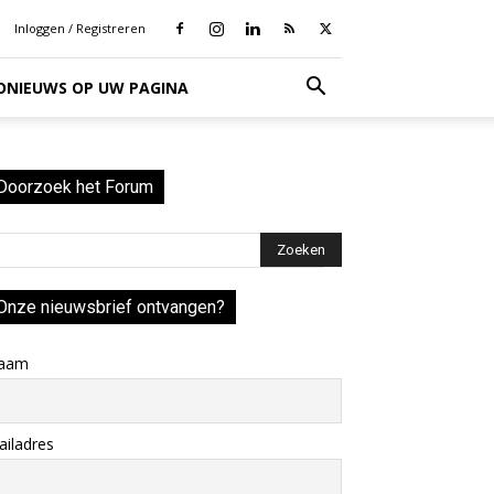
Inloggen / Registreren
IONIEUWS OP UW PAGINA
Doorzoek het Forum
Onze nieuwsbrief ontvangen?
aam
iladres