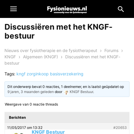
Discussiëren met het KNGF-
bestuur
›
›
Nieuws over fysiotherapie en de fysiotherapeut
Forums
›
›
KNGF
Algemeen (KNGF)
Discussiëren met het KNGF-
bestuur
Tags:
kngf zorginkoop basisverzekering
Dit onderwerp bevat 0 reacties, 1 deelnemer, en is laatst geüpdatet op
9 jaren, 3 maanden geleden
door
KNGF Bestuur
.
Weergave van 0 reactie threads
Berichten
11/05/2017 om 13:32
#20653
KNGF Bestuur