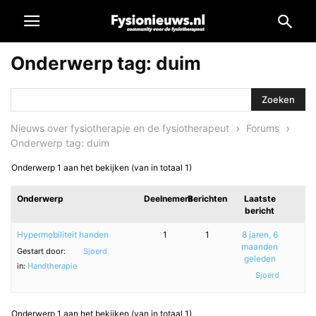
Onderwerp tag: duim
›
›
Nieuws over fysiotherapie en de fysiotherapeut
Forums
Onderwerp tag: duim
Onderwerp 1 aan het bekijken (van in totaal 1)
Onderwerp
Deelnemers
Berichten
Laatste
bericht
Hypermobiliteit handen
1
1
8 jaren, 6
maanden
Gestart door:
Sjoerd
geleden
in:
Handtherapie
Sjoerd
Onderwerp 1 aan het bekijken (van in totaal 1)