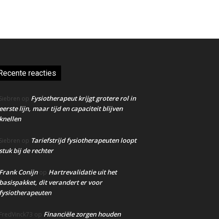
Recente reacties
Fysiotherapeut krijgt grotere rol in
Siebren
op
eerste lijn, maar tijd en capaciteit blijven
knellen
Tariefstrijd fysiotherapeuten loopt
Siebren
op
stuk bij de rechter
Frank Conijn
Hartrevalidatie uit het
op
basispakket, dit verandert er voor
fysiotherapeuten
Financiële zorgen houden
FredVinck73
op