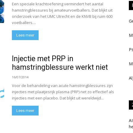
Een speciale krachtoefening vermindert het aantal
hamstringblessures bij amateurvoetballers. Dat blijkt uit
onderzoek van het UMC Utrecht en de KNVB bij ruim 600
Ge
voetballers....
M
Lees meer
Ps
Injectie met PRP in
M
hamstringblessure werkt niet
16/07/2014
Al
Voor de behandeling van acute hamstringblessures zijn
injecties met plaatjesrijk plasma (PRP) net zo effectief als
injecties met een placebo. Dat blijkt uit wereldwijd...
Lees meer
AI
h