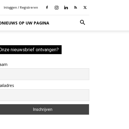
Inloggen / Registreren
IONIEUWS OP UW PAGINA
Onze nieuwsbrief ontvangen?
aam
iladres