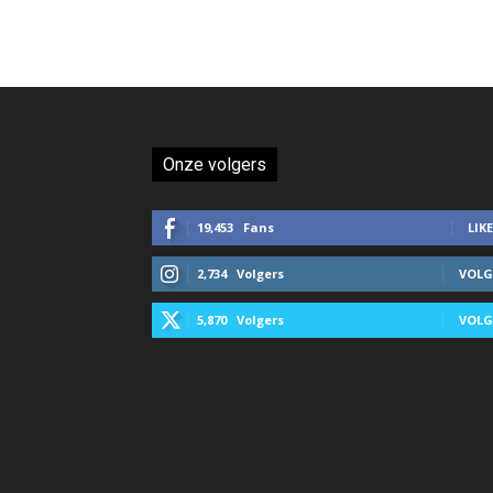
Onze volgers
19,453
Fans
LIKE
2,734
Volgers
VOLG
5,870
Volgers
VOLG