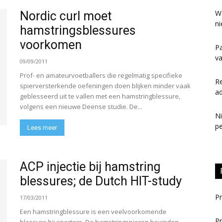
Wa
Nordic curl moet
ni
hamstringsblessures
voorkomen
Pa
va
09/09/2011
Prof- en amateurvoetballers die regelmatig specifieke
Re
spierversterkende oefeningen doen blijken minder vaak
ad
geblesseerd uit te vallen met een hamstringblessure,
volgens een nieuwe Deense studie. De...
N
pe
Lees meer
ACP injectie bij hamstring
blessures; de Dutch HIT-study
Pr
17/03/2011
Een hamstringblessure is een veelvoorkomende
Pr