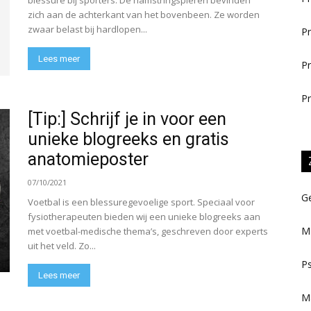
blessure bij sporters. De hamstringspieren bevinden
zich aan de achterkant van het bovenbeen. Ze worden
zwaar belast bij hardlopen...
Pr
Lees meer
Pr
Pr
[Tip:] Schrijf je in voor een
unieke blogreeks en gratis
anatomieposter
07/10/2021
Ge
Voetbal is een blessuregevoelige sport. Speciaal voor
fysiotherapeuten bieden wij een unieke blogreeks aan
M
met voetbal-medische thema’s, geschreven door experts
uit het veld. Zo...
Ps
Lees meer
M