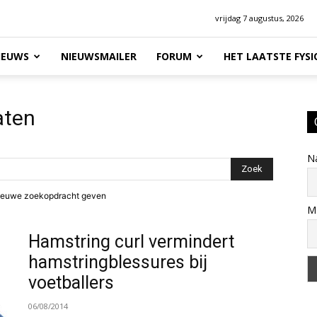
vrijdag 7 augustus, 2026
IEUWS
NIEUWSMAILER
FORUM
HET LAATSTE FYS
aten
N
n nieuwe zoekopdracht geven
Ma
Hamstring curl vermindert
hamstringblessures bij
voetballers
06/08/2014