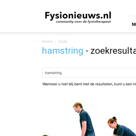
fysionieuws.nl
N
Home
Zoek
hamstring
-
zoekresult
Wanneer u niet blij bent met de resultaten, kunt u ee