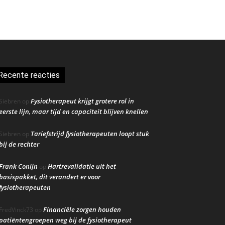
Recente reacties
Fysiotherapeut krijgt grotere rol in
Siebren
op
eerste lijn, maar tijd en capaciteit blijven knellen
Tariefstrijd fysiotherapeuten loopt stuk
Siebren
op
bij de rechter
Frank Conijn
Hartrevalidatie uit het
op
basispakket, dit verandert er voor
fysiotherapeuten
Financiële zorgen houden
FredVinck73
op
patiëntengroepen weg bij de fysiotherapeut