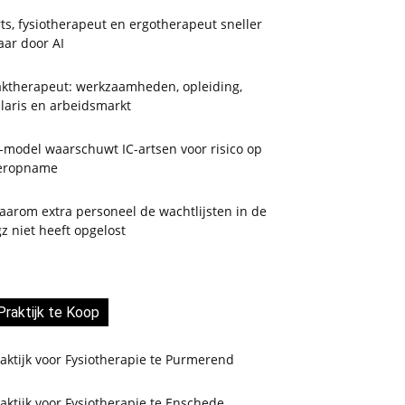
ts, fysiotherapeut en ergotherapeut sneller
aar door AI
aktherapeut: werkzaamheden, opleiding,
laris en arbeidsmarkt
-model waarschuwt IC-artsen voor risico op
eropname
aarom extra personeel de wachtlijsten in de
z niet heeft opgelost
Praktijk te Koop
aktijk voor Fysiotherapie te Purmerend
aktijk voor Fysiotherapie te Enschede