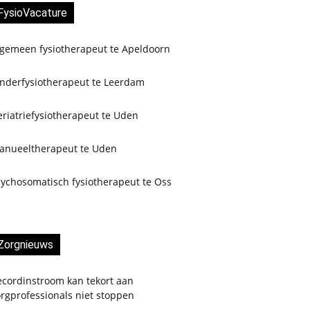
FysioVacature
lgemeen fysiotherapeut te Apeldoorn
inderfysiotherapeut te Leerdam
riatriefysiotherapeut te Uden
anueeltherapeut te Uden
sychosomatisch fysiotherapeut te Oss
Zorgnieuws
ecordinstroom kan tekort aan
rgprofessionals niet stoppen