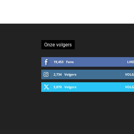
Onze volgers
19,453
Fans
LIKE
2,734
Volgers
VOLG
5,870
Volgers
VOLG