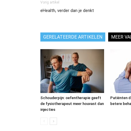
Vorig artikel
eHealth, verder dan je denkt
GERELATEERDE ARTIKELEN
MEER VA
Schouderpijn: oefentherapie geeft
Patiënten d
de fysiotherapeut meer houvast dan
betere beha
injecties