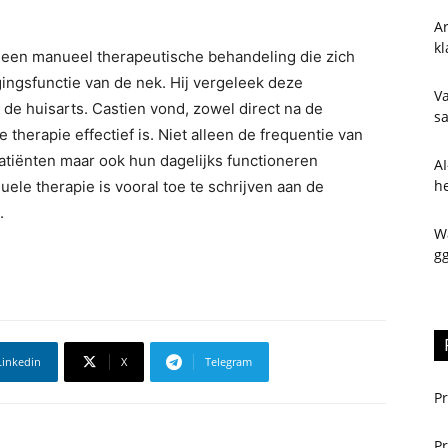
Ar
kl
een manueel therapeutische behandeling die zich
gingsfunctie van de nek. Hij vergeleek deze
V
de huisarts. Castien vond, zowel direct na de
sa
 therapie effectief is. Niet alleen de frequentie van
patiënten maar ook hun dagelijks functioneren
AI
h
ele therapie is vooral toe te schrijven aan de
.
W
gg
Linkedin
X
Telegram
Pr
Pr