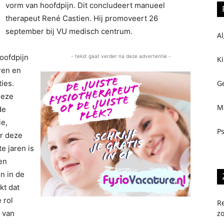
vorm van hoofdpijn. Dit concludeert manueel
therapeut René Castien. Hij promoveert 26
september bij VU medisch centrum.
A
oofdpijn
- tekst gaat verder na deze advertentie -
K
ren en
Ge
ies.
deze
M
de
ie,
P
r deze
e jaren is
en
n in de
kt dat
 rol
R
zo
 van