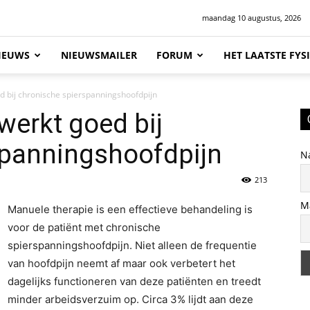
maandag 10 augustus, 2026
IEUWS
NIEUWSMAILER
FORUM
HET LAATSTE FY
d bij chronische spierspanningshoofdpijn
werkt goed bij
spanningshoofdpijn
N
213
M
Manuele therapie is een effectieve behandeling is
voor de patiënt met chronische
spierspanningshoofdpijn. Niet alleen de frequentie
van hoofdpijn neemt af maar ook verbetert het
dagelijks functioneren van deze patiënten en treedt
minder arbeidsverzuim op. Circa 3% lijdt aan deze