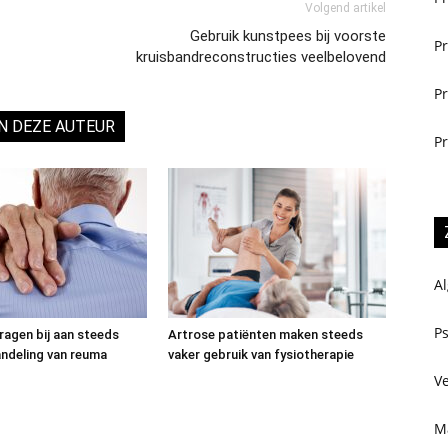
Volgend artikel
Gebruik kunstpees bij voorste
Pr
kruisbandreconstructies veelbelovend
Pr
N DEZE AUTEUR
Pr
A
P
ragen bij aan steeds
Artrose patiënten maken steeds
ndeling van reuma
vaker gebruik van fysiotherapie
Ve
M