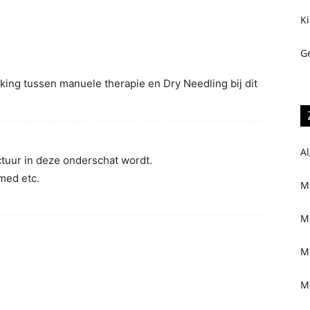
K
Ge
king tussen manuele therapie en Dry Needling bij dit
A
ctuur in deze onderschat wordt.
med etc.
M
M
M
M