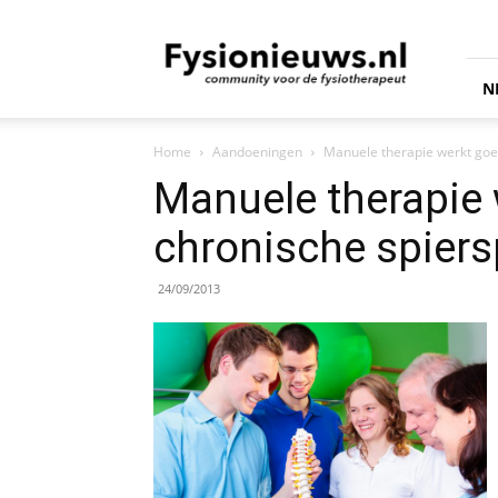
fysionieuws.nl
N
Home
Aandoeningen
Manuele therapie werkt goe
Manuele therapie 
chronische spier
24/09/2013