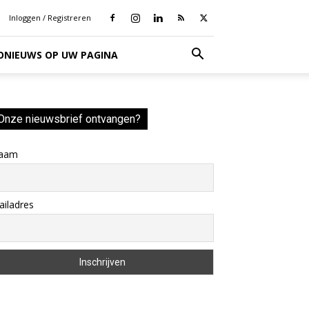
Inloggen / Registreren
IONIEUWS OP UW PAGINA
Onze nieuwsbrief ontvangen?
aam
iladres