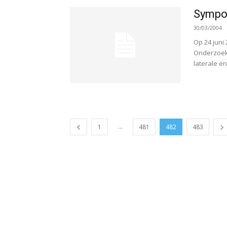
Sympos
30/03/2004
Op 24 juni
Onderzoek
laterale en
...
1
481
482
483