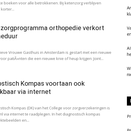
 te boeken voor alle betrokkenen. Bij ketenzorg verblijven
Ar
korter...
kl
 zorgprogramma orthopedie verkort
Va
en
eduur
AI
ieve Vrouwe Gasthuis in Amsterdam is gestart met een nieuwe
h
or patiÃ«nten die een nieuwe knie of heup krijgen: Joint...
Wa
ni
ostisch Kompas voortaan ook
kbaar via internet
stisch Kompas (DK) van het College voor zorgverzekeringen is
ril via internet te raadplegen. In het diagnostisch kompas
Pr
ktebeelden en...
Pr