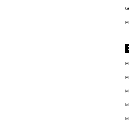
Ge
M
M
M
M
M
M