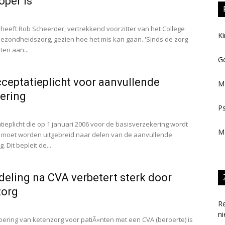
per is’
 heeft Rob Scheerder, vertrekkend voorzitter van het College
Ki
ezondheidszorg, gezien hoe het mis kan gaan. 'Sinds de zorg
ten aan...
Ge
ceptatieplicht voor aanvullende
M
ering
Ps
tieplicht die op 1 januari 2006 voor de basisverzekering wordt
M
 moet worden uitgebreid naar delen van de aanvullende
. Dit bepleit de...
eling na CVA verbetert sterk door
zorg
Re
ni
oering van ketenzorg voor patiÃ«nten met een CVA (beroerte) is