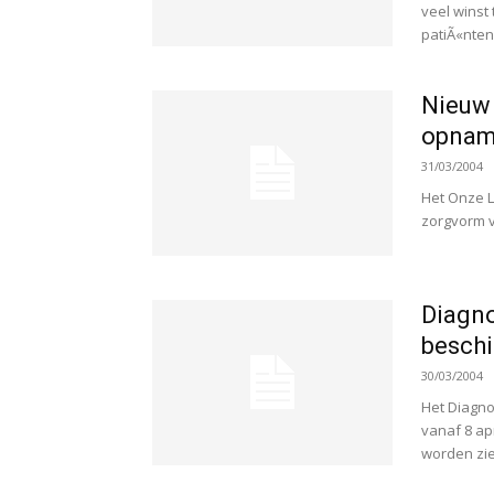
veel winst
patiÃ«nten 
Nieuw
opnam
31/03/2004
Het Onze L
zorgvorm vo
Diagn
beschi
30/03/2004
Het Diagno
vanaf 8 ap
worden zie