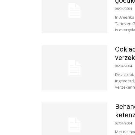
goedko
06/04/2004
In Amerika
Tarieven G
is overgela
Ook ac
verzek
06/04/2004
De accepta
ingevoerd,
verzekering
Behand
keten
02/04/2004
Met de inv