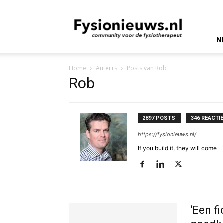
fysionieuws.nl
N
Home
Auteurs
Posts van Rob
Rob
2897 POSTS
346 REACTI
https://fysionieuws.nl/
If you build it, they will come
‘Een f