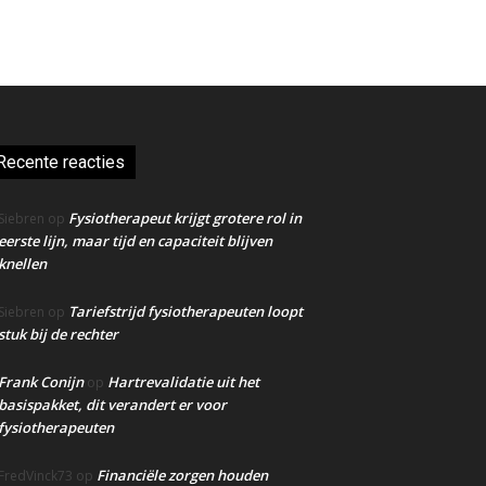
Recente reacties
Fysiotherapeut krijgt grotere rol in
Siebren
op
eerste lijn, maar tijd en capaciteit blijven
knellen
Tariefstrijd fysiotherapeuten loopt
Siebren
op
stuk bij de rechter
Frank Conijn
Hartrevalidatie uit het
op
basispakket, dit verandert er voor
fysiotherapeuten
Financiële zorgen houden
FredVinck73
op