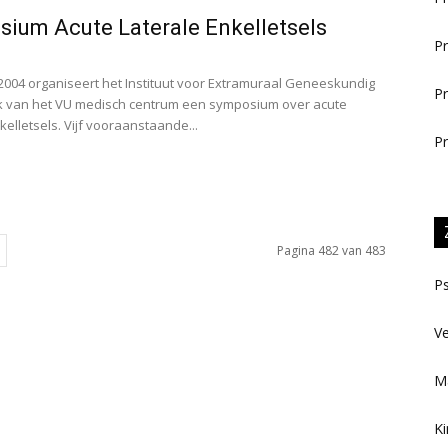
ium Acute Laterale Enkelletsels
Pr
 2004 organiseert het Instituut voor Extramuraal Geneeskundig
Pr
 van het VU medisch centrum een symposium over acute
kelletsels. Vijf vooraanstaande...
Pr
Pagina 482 van 483
Ps
Ve
Ma
Ki