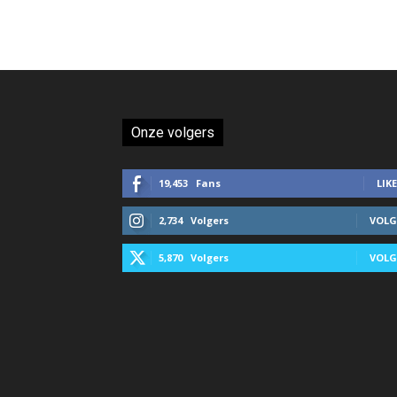
Onze volgers
19,453
Fans
LIKE
2,734
Volgers
VOLG
5,870
Volgers
VOLG